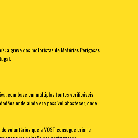
s: a greve dos motoristas de Matérias Perigosas
tugal.
0
1
iva, com base em múltiplas fontes verificáveis
dadãos onde ainda era possível abastecer, onde
2
ra de voluntários que a VOST consegue criar e
0
3
0
0