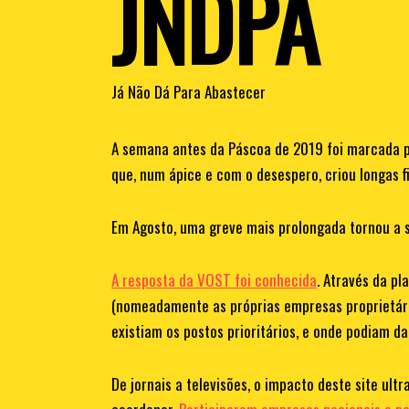
JNDPA
Já Não Dá Para Abastecer
A semana antes da Páscoa de 2019 foi marcada p
0
que, num ápice e com o desespero, criou longas 
1
Em Agosto, uma greve mais prolongada tornou a 
2
A resposta da VOST foi conhecida
. Através da pl
(nomeadamente as próprias empresas proprietári
3
0
existiam os postos prioritários, e onde podiam d
De jornais a televisões, o impacto deste site ul
4
1
0