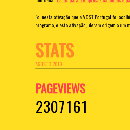
coordenar.
Participaram empresas nacionais e pa
5
2
1
Foi nesta ativação que a VOST Portugal foi acol
programa, e esta ativação, deram origem a um
6
3
2
STATS
0
7
4
3
0
1
8
5
4
AGOSTO 2019
1
2
9
6
0
5
0
PAGEVIEWS
2
3
0
7
1
6
1
3
4
8
2
7
2