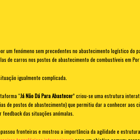
or um fenómeno sem precedentes no abastecimento logístico do paí
filas de carros nos postos de abastecimento de combustíveis em Por
0
0
situação igualmente complicada.
1
1
ataforma “
Já Não Dá Para Abastecer
” criou-se uma estrutura interat
as de postos de abastecimento) que permitiu dar a conhecer aos ci
2
2
ar feedback das situações anómalas.
trapassou fronteiras e mostrou a importância da agilidade e estrutu
3
3